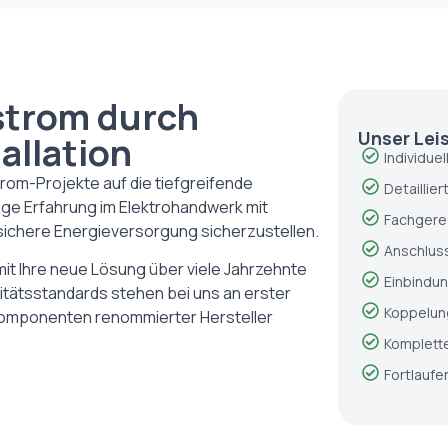
strom durch
Unser Le
allation
Individue
rom-Projekte auf die tiefgreifende
Detaillie
ige Erfahrung im Elektrohandwerk mit
Fachgere
sichere Energieversorgung sicherzustellen.
Anschlus
mit Ihre neue Lösung über viele Jahrzehnte
Einbindun
itätsstandards stehen bei uns an erster
Koppelung
e Komponenten renommierter Hersteller
Komplett
Fortlauf